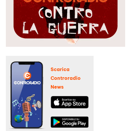
Scarica
Controradio
News