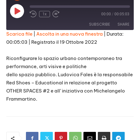
Play
1x
00:00
/
00:05:03
Episode
SUBSCRIBE
SHARE
Scarica file
|
Ascolta in una nuova finestra
|
Durata:
00:05:03
|
Registrato il 19 Ottobre 2022
SHARE
RSS FEED
LINK
Riconfigurare lo spazio urbano contemporaneo tra
performance, arti visive e politiche
EMBED
dello spazio pubblico. Ludovica Fales è la responsabile
Red Shoes – Educational in relazione al progetto
OTHER SPACES #2 e all’ iniziativa con Michelangelo
Frammartino.