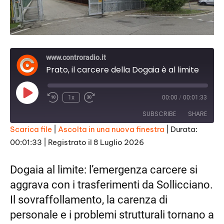
www.controradio.it
Prato, il carcere della Dogaia è al limite
Play
1x
00:00
/
00:01:33
Episode
SUBSCRIBE
SHARE
Scarica file
|
Ascolta in una nuova finestra
|
Durata:
00:01:33
|
Registrato il 8 Luglio 2026
SHARE
RSS FEED
LINK
Dogaia al limite: l’emergenza carcere si
aggrava con i trasferimenti da Sollicciano.
EMBED
Il sovraffollamento, la carenza di
personale e i problemi strutturali tornano a