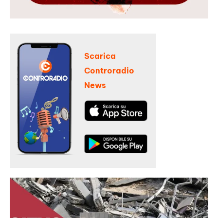
Scarica
Controradio
News