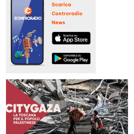
Scarica
Controradio
News