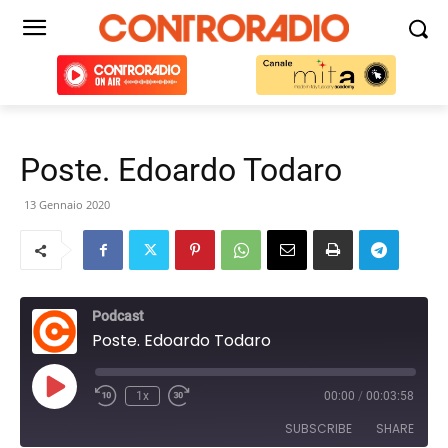
Poste. Edoardo Todaro
13 Gennaio 2020
Podcast
Poste. Edoardo Todaro
Play
1x
00:00
/
00:03:58
Episode
SUBSCRIBE
SHARE