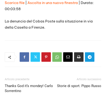
Scarica file
|
Ascolta in una nuova finestra
|
Durata:
00:03:58
SHARE
RSS FEED
LINK
La denuncia del Cobas Poste sulla situazione in via
della Casella a Firenze.
EMBED
Articolo precedente
Articolo successivo
Thanks God it’s mondey! Carlo
Storie di sport. Pippo Russo
Sorrentino