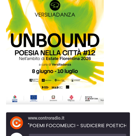
www.controradio.it
"POEMI FOCOMELICI - SUDICERIE POETICHE" di e con Daniele Timpani per "Poesia nella Città" di Versiliadanza