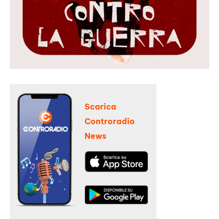
Scarica
Controradio
News