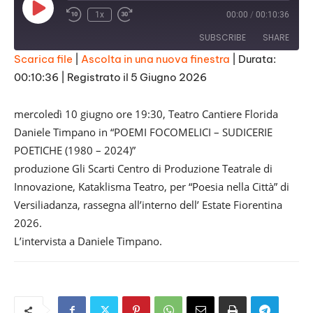
Play
1x
00:00
/
00:10:36
Episode
SUBSCRIBE
SHARE
Scarica file
|
Ascolta in una nuova finestra
|
Durata:
00:10:36
|
Registrato il 5 Giugno 2026
SHARE
RSS FEED
LINK
mercoledì 10 giugno ore 19:30, Teatro Cantiere Florida
Daniele Timpano in “POEMI FOCOMELICI – SUDICERIE
EMBED
POETICHE (1980 – 2024)”
produzione Gli Scarti Centro di Produzione Teatrale di
Innovazione, Kataklisma Teatro, per “Poesia nella Città” di
Versiliadanza, rassegna all’interno dell’ Estate Fiorentina
2026.
L’intervista a Daniele Timpano.