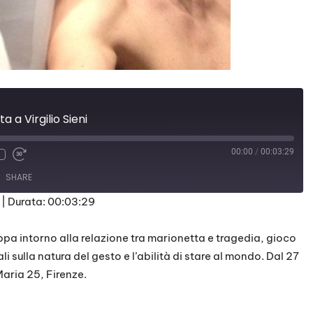
a a Virgilio Sieni
00:00
/
00:03:29
SHARE
|
Durata: 00:03:29
luppa intorno alla relazione tra marionetta e tragedia, gioco
li sulla natura del gesto e l’abilità di stare al mondo. Dal 27
Maria 25, Firenze.