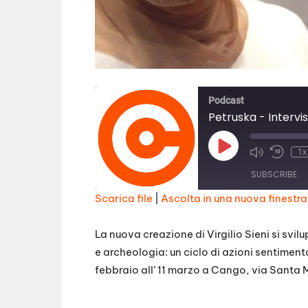
Podcast
Petruska - Intervist
Play
1x
Episode
SUBSCRIBE
Scarica file
|
Ascolta in una nuova finestra
SHARE
RSS FEED
La nuova creazione di Virgilio Sieni si svi
LINK
e archeologia: un ciclo di azioni sentimenta
febbraio all’ 11 marzo a Cango, via Santa 
EMBED