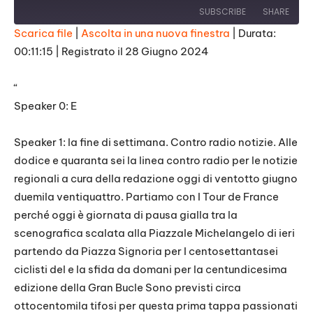
SUBSCRIBE
SHARE
Scarica file
|
Ascolta in una nuova finestra
|
Durata:
00:11:15
|
Registrato il 28 Giugno 2024
SHARE
RSS FEED
LINK
“
Speaker 0: E
EMBED
Speaker 1: la fine di settimana. Contro radio notizie. Alle
dodice e quaranta sei la linea contro radio per le notizie
regionali a cura della redazione oggi di ventotto giugno
duemila ventiquattro. Partiamo con I Tour de France
perché oggi è giornata di pausa gialla tra la
scenografica scalata alla Piazzale Michelangelo di ieri
partendo da Piazza Signoria per I centosettantasei
ciclisti del e la sfida da domani per la centundicesima
edizione della Gran Bucle Sono previsti circa
ottocentomila tifosi per questa prima tappa passionati