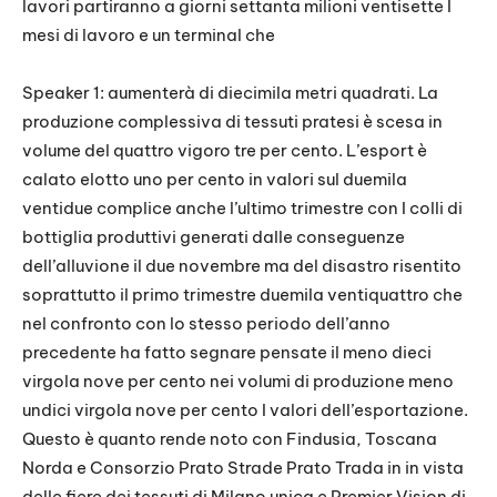
lavori partiranno a giorni settanta milioni ventisette I
mesi di lavoro e un terminal che
Speaker 1: aumenterà di diecimila metri quadrati. La
produzione complessiva di tessuti pratesi è scesa in
volume del quattro vigoro tre per cento. L’esport è
calato elotto uno per cento in valori sul duemila
ventidue complice anche l’ultimo trimestre con I colli di
bottiglia produttivi generati dalle conseguenze
dell’alluvione il due novembre ma del disastro risentito
soprattutto il primo trimestre duemila ventiquattro che
nel confronto con lo stesso periodo dell’anno
precedente ha fatto segnare pensate il meno dieci
virgola nove per cento nei volumi di produzione meno
undici virgola nove per cento I valori dell’esportazione.
Questo è quanto rende noto con Findusia, Toscana
Norda e Consorzio Prato Strade Prato Trada in in vista
delle fiere dei tessuti di Milano unica e Premier Vision di