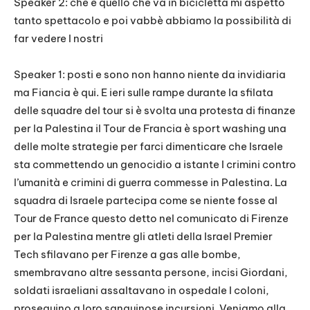
Speaker 2: che è quello che va in bicicletta mi aspetto
tanto spettacolo e poi vabbè abbiamo la possibilità di
far vedere I nostri
Speaker 1: posti e sono non hanno niente da invidiaria
ma Fiancia è qui. E ieri sulle rampe durante la sfilata
delle squadre del tour si è svolta una protesta di finanze
per la Palestina il Tour de Francia è sport washing una
delle molte strategie per farci dimenticare che Israele
sta commettendo un genocidio a istante I crimini contro
l’umanità e crimini di guerra commesse in Palestina. La
squadra di Israele partecipa come se niente fosse al
Tour de France questo detto nel comunicato di Firenze
per la Palestina mentre gli atleti della Israel Premier
Tech sfilavano per Firenze a gas alle bombe,
smembravano altre sessanta persone, incisi Giordani,
soldati israeliani assaltavano in ospedale I coloni,
proseguino a loro sanguinose incursioni. Veniamo alla