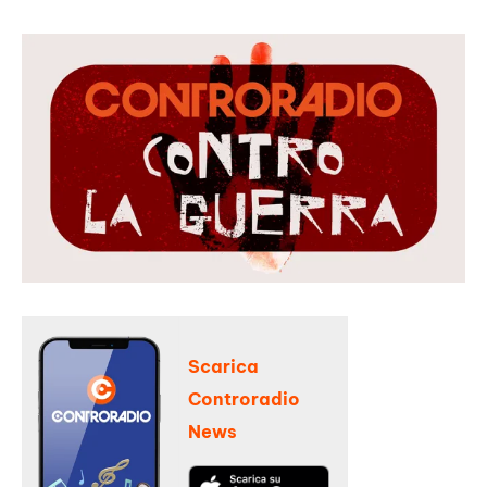
Scarica
Controradio
News