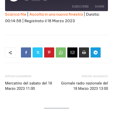
Episode
SUBSCRIBE
SHARE
Scarica file
|
Ascolta in una nuova finestra
|
Durata:
00:14:58
|
Registrato il 18 Marzo 2023
SHARE
RSS FEED
LINK
EMBED
Articolo precedente
Articolo successivo
Mercatino del sabato del 18
Giornale radio nazionale del
Marzo 2023 11:00
18 Marzo 2023 13:00