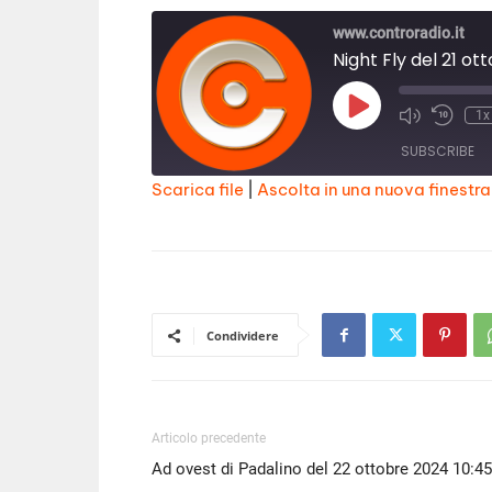
www.controradio.it
Night Fly del 21 o
Play
1x
Episode
SUBSCRIBE
Scarica file
|
Ascolta in una nuova finestra
SHARE
RSS FEED
LINK
EMBED
Condividere
Articolo precedente
Ad ovest di Padalino del 22 ottobre 2024 10:45