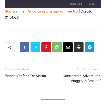
SUBSCRIBE
SHARE
Scarica file
|
Ascolta in una nuova finestra
|
Durata:
01:51:08
SHARE
RSS FEED
LINK
EMBED
Articolo precedente
Articolo successivo
Piagge. Stefano De Martin
Controradio Adventures.
Viaggio in Brasile 2