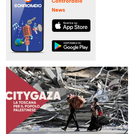
Controradio
News