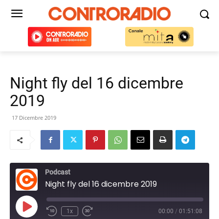
Night fly del 16 dicembre
2019
17 Dicembre 2019
Podcast
Night fly del 16 dicembre 2019
Play
1x
00:00
/
01:51:08
Episode