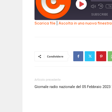
Play
1x
Episode
SUBSCRIBE
Scarica file
|
Ascolta in una nuova finestra
SHARE
RSS FEED
LINK
EMBED
Condividere
Articolo precedente
Giornale radio nazionale del 05 Febbraio 2023