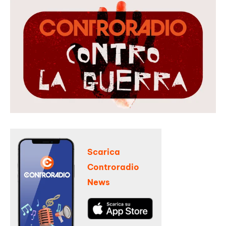
Scarica
Controradio
News