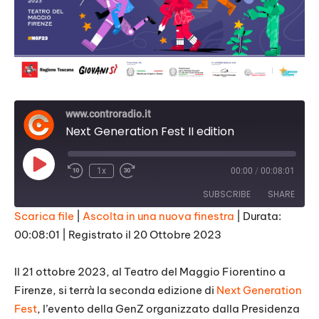
www.controradio.it
Next Generation Fest II edition
Play
1x
00:00
/
00:08:01
Episode
SUBSCRIBE
SHARE
Scarica file
|
Ascolta in una nuova finestra
|
Durata:
00:08:01
|
Registrato il 20 Ottobre 2023
SHARE
RSS FEED
LINK
Il 21 ottobre 2023, al Teatro del Maggio Fiorentino a
Firenze, si terrà la seconda edizione di
Next Generation
EMBED
Fest
, l’evento della GenZ organizzato dalla Presidenza