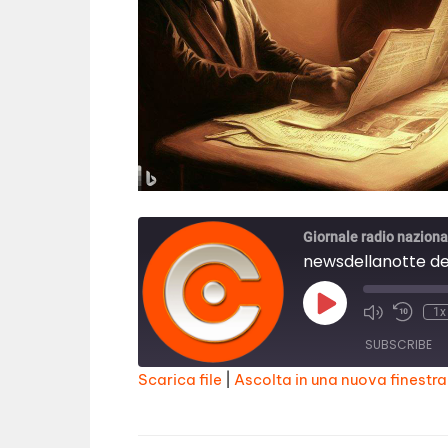
Giornale radio naziona
newsdellanotte del
Play
1x
Episode
SUBSCRIBE
Scarica file
|
Ascolta in una nuova finestra
SHARE
RSS FEED