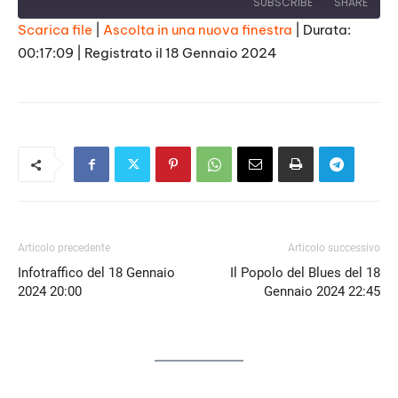
SUBSCRIBE
SHARE
Scarica file
|
Ascolta in una nuova finestra
|
Durata:
00:17:09
|
Registrato il 18 Gennaio 2024
SHARE
RSS FEED
LINK
EMBED
Articolo precedente
Articolo successivo
Infotraffico del 18 Gennaio
Il Popolo del Blues del 18
2024 20:00
Gennaio 2024 22:45