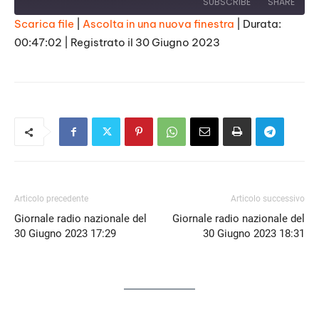
SUBSCRIBE
SHARE
Scarica file
|
Ascolta in una nuova finestra
|
Durata:
00:47:02
|
Registrato il 30 Giugno 2023
SHARE
RSS FEED
LINK
EMBED
Articolo precedente
Articolo successivo
Giornale radio nazionale del
Giornale radio nazionale del
30 Giugno 2023 17:29
30 Giugno 2023 18:31