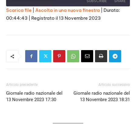
SUBSCRIBE
SHARE
Scarica file
|
Ascolta in una nuova finestra
|
Durata:
00:44:43
|
Registrato il 13 Novembre 2023
SHARE
RSS FEED
LINK
EMBED
Articolo precedente
Articolo successivo
Giornale radio nazionale del
Giornale radio nazionale del
13 Novembre 2023 17:30
13 Novembre 2023 18:31