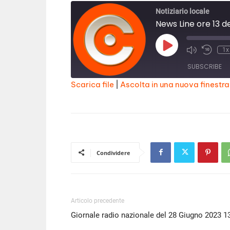
Notiziario locale
News Line ore 13 d
Play
1x
Episode
SUBSCRIBE
Scarica file
|
Ascolta in una nuova finestra
SHARE
RSS FEED
LINK
EMBED
Condividere
Articolo precedente
Giornale radio nazionale del 28 Giugno 2023 1