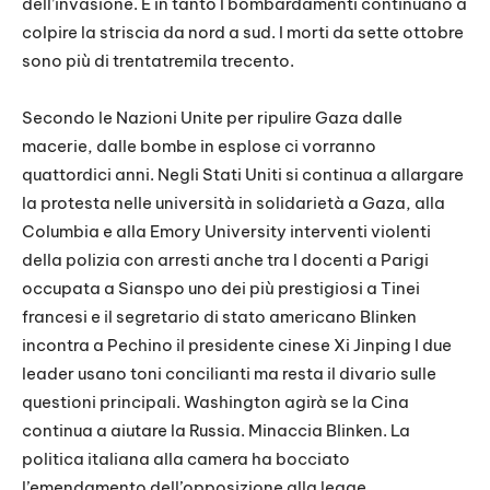
dell’invasione. E in tanto I bombardamenti continuano a
colpire la striscia da nord a sud. I morti da sette ottobre
sono più di trentatremila trecento.
Secondo le Nazioni Unite per ripulire Gaza dalle
macerie, dalle bombe in esplose ci vorranno
quattordici anni. Negli Stati Uniti si continua a allargare
la protesta nelle università in solidarietà a Gaza, alla
Columbia e alla Emory University interventi violenti
della polizia con arresti anche tra I docenti a Parigi
occupata a Sianspo uno dei più prestigiosi a Tinei
francesi e il segretario di stato americano Blinken
incontra a Pechino il presidente cinese Xi Jinping I due
leader usano toni concilianti ma resta il divario sulle
questioni principali. Washington agirà se la Cina
continua a aiutare la Russia. Minaccia Blinken. La
politica italiana alla camera ha bocciato
l’emendamento dell’opposizione alla legge