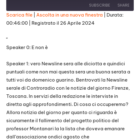
SUBSCRIBE
SHARE
Scarica file
|
Ascolta in una nuova finestra
|
Durata:
00:46:00
|
Registrato il 26 Aprile 2024
SHARE
RSS FEED
LINK
“
Speaker 0: E non è
EMBED
Speaker 1: vero Newsline sera alle diciotta e quindici
puntuali come non mai questa sera una buona serata a
tutti voi da domenico guarino. Bentrovati la Newsline
serale di Controradio con le notizie del giorno Firenze,
Toscana. In servizi della redazione le interviste in
diretta agli approfondimenti. Di cosa ci occuperemo?
Allora notizia del giorno per quanto ci riguarda è
sicuramente il fallimento del progetto politico del
professor Montanari la la lista che doveva emanare
dall’associazione ondici agosto che