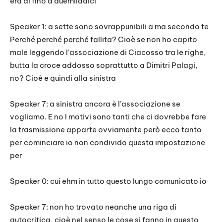
era al fino a duemiladici
Speaker 1: a sette sono sovrappunibili a ma secondo te
Perché perché perché fallita? Cioè se non ho capito
male leggendo l’associazione di Ciacosso tra le righe,
butta la croce addosso soprattutto a Dimitri Palagi,
no? Cioè e quindi alla sinistra
Speaker 7: a sinistra ancora è l’associazione se
vogliamo. E no I motivi sono tanti che ci dovrebbe fare
la trasmissione apparte ovviamente però ecco tanto
per cominciare io non condivido questa impostazione
per
Speaker 0: cui ehm in tutto questo lungo comunicato io
Speaker 7: non ho trovato neanche una riga di
autocritica, cioè nel senso le cose si fanno in questo