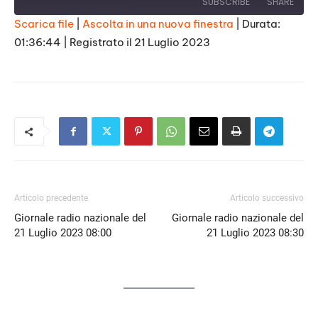
SUBSCRIBE
SHARE
Scarica file
|
Ascolta in una nuova finestra
|
Durata:
01:36:44
|
Registrato il 21 Luglio 2023
SHARE
RSS FEED
LINK
EMBED
Articolo precedente
Articolo successivo
Giornale radio nazionale del
Giornale radio nazionale del
21 Luglio 2023 08:00
21 Luglio 2023 08:30