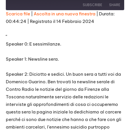
SUBSCRIBE
SHARE
Scarica file
|
Ascolta in una nuova finestra
|
Durata:
00:44:24
|
Registrato il 14 Febbraio 2024
SHARE
RSS FEED
LINK
“
Speaker 0: E sessimilanze.
EMBED
Speaker 1: Newsline sera.
Speaker 2: Diciotto e sedici. Un buon sera a tutti voi da
Domenico Guarino. Ben trovati la newsline serale di
Contro Radio le notizie del giorno da Firenze alla
Toscana naturalmente servizio delle redazioni le
interviste gli approfondimenti di cosa ci occuperemo
questa sera la pagina iniziale la dedichiamo al carcere
perché ci sono due notizie che hanno a che fare con gli
ambienti carcelari, l’ennesimo suicidio purtroppo