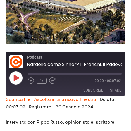
Podcast
Nardella come Sinner? Il Franchi, il Padovani e il futuro della Fiorentina
Play
1x
00:00
/
00:07:02
Episode
SUBSCRIBE
SHARE
Scarica file
|
Ascolta in una nuova finestra
|
Durata:
00:07:02
|
Registrato il 30 Gennaio 2024
SHARE
RSS FEED
LINK
Intervista con Pippo Russo, opinionista e scrittore