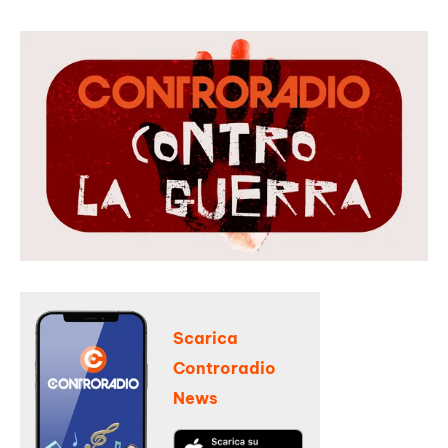
Scarica
Controradio
News