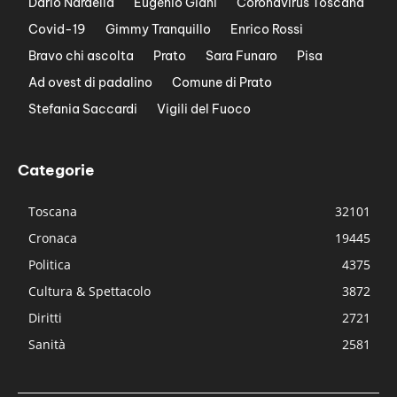
Dario Nardella
Eugenio Giani
Coronavirus Toscana
Covid-19
Gimmy Tranquillo
Enrico Rossi
Bravo chi ascolta
Prato
Sara Funaro
Pisa
Ad ovest di padalino
Comune di Prato
Stefania Saccardi
Vigili del Fuoco
Categorie
Toscana
32101
Cronaca
19445
Politica
4375
Cultura & Spettacolo
3872
Diritti
2721
Sanità
2581