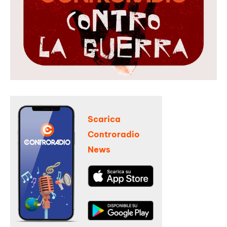
Scarica
Controradio
News