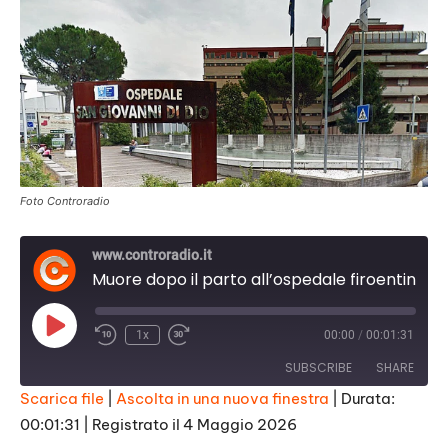
Foto Controradio
www.controradio.it
Muore dopo il parto all’ospedale firoentino San Giovanni di Dio, aperta un’inchiesta
Play
1x
00:00
/
00:01:31
Episode
SUBSCRIBE
SHARE
Scarica file
|
Ascolta in una nuova finestra
|
Durata:
00:01:31
|
Registrato il 4 Maggio 2026
SHARE
RSS FEED