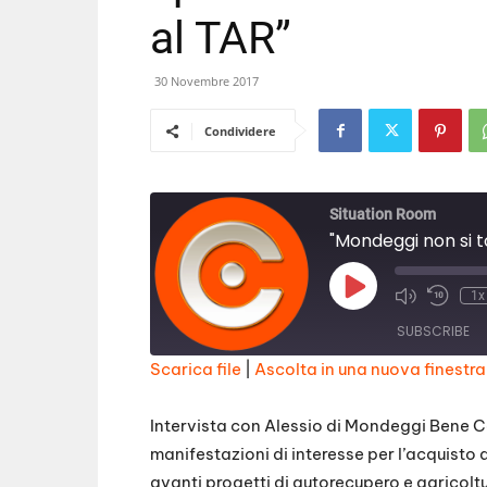
al TAR”
30 Novembre 2017
Condividere
Situation Room
Play
1x
Episode
SUBSCRIBE
Scarica file
|
Ascolta in una nuova finestra
SHARE
RSS FEED
Intervista con Alessio di Mondeggi Bene Co
LINK
manifestazioni di interesse per l’acquist
avanti progetti di autorecupero e agricoltu