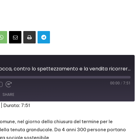
"Mondeggi non si tocca, contro lo spettezzamento e la vendita ricorreremo al TAR"
00:00
/
7:51
SHARE
|
Durata: 7:51
mune, nel giorno della chiusura del termine per le
o della tenuta granducale. Da 4 anni 300 persone portano
ra sociale sostenibile