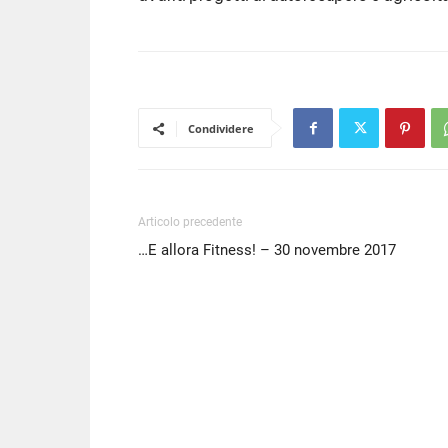
EMBED
Condividere
Articolo precedente
…E allora Fitness! – 30 novembre 2017