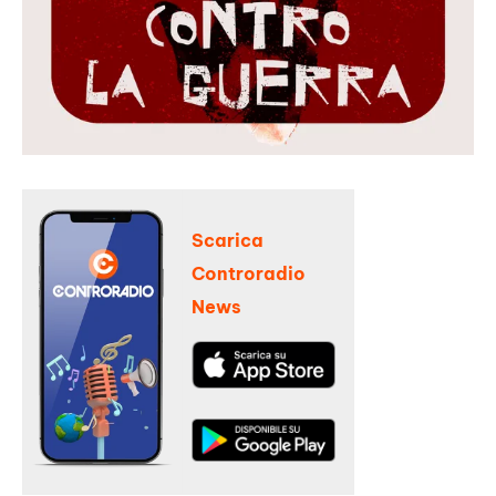
Scarica
Controradio
News