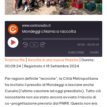
www.controradio.it
Mondeggi chiama a raccolta
Play
1x
00:00
/
00:09:24
Episode
SUBSCRIBE
SHARE
Scarica file
|
Ascolta in una nuova finestra
|
Durata:
00:09:24
|
Registrato il 18 Settembre 2024
SHARE
RSS FEED
LINK
Per ragioni definite “tecniche”, la Città Metropolitana
ha invitato il presidio di Mondeggi a lasciare anche
EMBED
Cuculia (l’ultimo casolare ad oggi presidiato). Tutto ciò
nonostante non sia stato ancora avviato il tavolo di
co-progettazione previsto dal PNRR. Questo non era