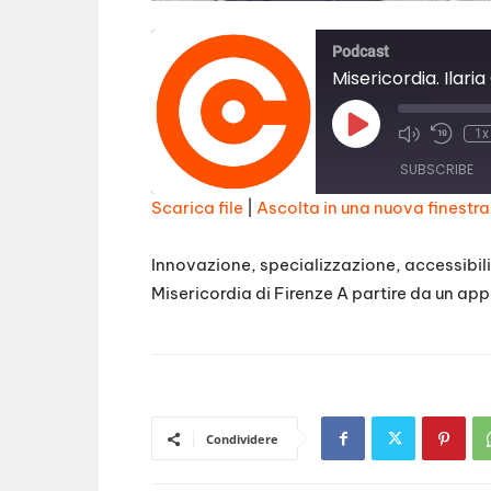
Podcast
Misericordia. Ilaria
Play
1x
Episode
SUBSCRIBE
Scarica file
|
Ascolta in una nuova finestra
SHARE
RSS FEED
Innovazione, specializzazione, accessibilit
LINK
Misericordia di Firenze A partire da un ap
EMBED
Condividere