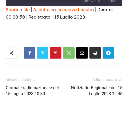
SUBSCRIBE
SHARE
Scarica file
|
Ascolta in una nuova finestra
|
Durata:
00:33:58
|
Registrato il 15 Luglio 2023
SHARE
RSS FEED
LINK
EMBED
Articolo precedente
Articolo successivo
Giornale radio nazionale del
Notiziario Regionale del 15
15 Luglio 2023 10:30
Luglio 2023 12:45