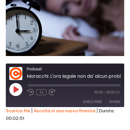
Podcast
Maracchi: L'ora legale non da' alcun problema, solo vantaggi
Play
1x
00:00
/
00:02:51
Episode
SUBSCRIBE
SHARE
Scarica file
|
Ascolta in una nuova finestra
|
Durata:
00:02:51
SHARE
RSS FEED