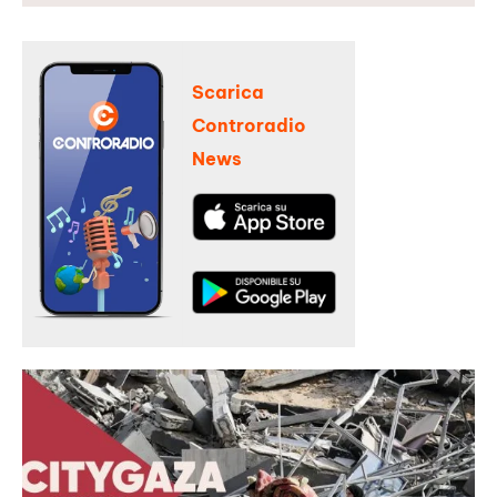
Scarica
Controradio
News