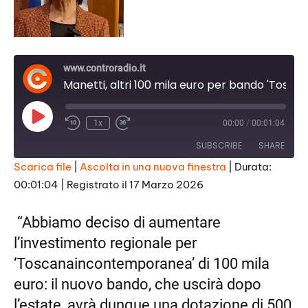
www.controradio.it
Manetti, altri 100 mila euro per bando 'Toscanaincontemporanea'
Play
1x
00:00
/
00:01:04
Episode
SUBSCRIBE
SHARE
Scarica file
|
Ascolta in una nuova finestra
|
Durata:
00:01:04
|
Registrato il 17 Marzo 2026
SHARE
RSS FEED
LINK
“Abbiamo deciso di aumentare
l’investimento regionale per
EMBED
‘Toscanaincontemporanea’ di 100 mila
euro: il nuovo bando, che uscirà dopo
l’estate, avrà dunque una dotazione di 500