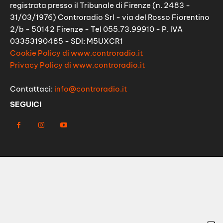
registrata presso il Tribunale di Firenze (n. 2483 -
31/03/1976) Controradio Srl - via del Rosso Fiorentino
2/b - 50142 Firenze - Tel 055.73.99910 - P. IVA
03353190485 - SDI: M5UXCR1
Cookie Policy di www.controradio.it
Privacy Policy di www.controradio.it
Contattaci:
info@controradio.it
SEGUICI