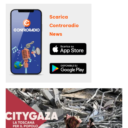
Scarica
Controradio
News