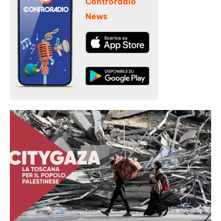
Controradio
News