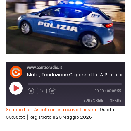
www.controradio.it
Mafie, Fondazione Caponnetto "A Prato ci sono terre di nessuno. Appello ai candidati"
Play
1x
00:00
/
00:08:55
Episode
SUBSCRIBE
SHARE
Scarica file
|
Ascolta in una nuova finestra
|
Durata:
00:08:55
|
Registrato il 20 Maggio 2026
SHARE
RSS FEED
LINK