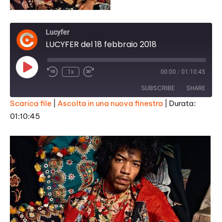
Lucyfer
LUCYFER del 18 febbraio 2018
Play
1x
00:00
/
01:10:45
Episode
SUBSCRIBE
SHARE
Scarica file
|
Ascolta in una nuova finestra
|
Durata:
01:10:45
SHARE
RSS FEED
LINK
EMBED