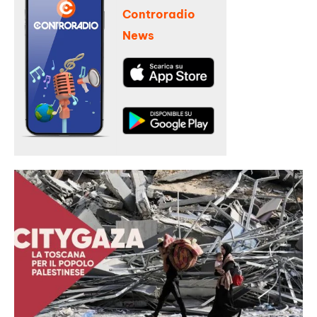
Controradio
News