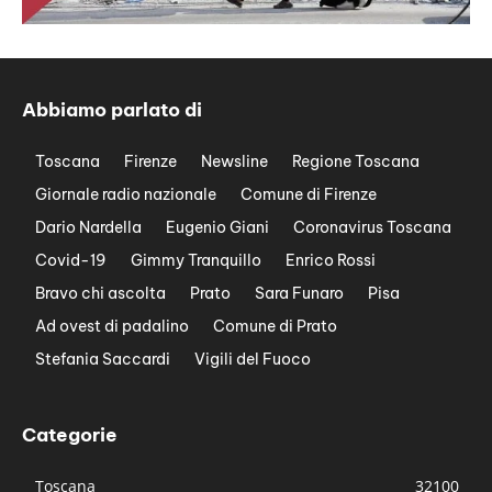
Abbiamo parlato di
Toscana
Firenze
Newsline
Regione Toscana
Giornale radio nazionale
Comune di Firenze
Dario Nardella
Eugenio Giani
Coronavirus Toscana
Covid-19
Gimmy Tranquillo
Enrico Rossi
Bravo chi ascolta
Prato
Sara Funaro
Pisa
Ad ovest di padalino
Comune di Prato
Stefania Saccardi
Vigili del Fuoco
Categorie
Toscana
32100