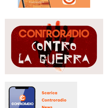
Scarica
Controradio
News