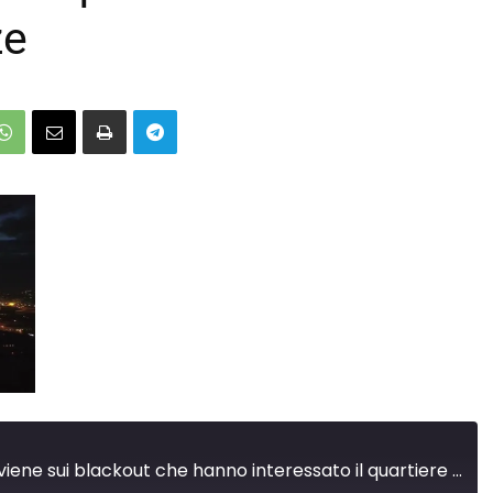
ze
Lorenzo Masi interviene sui blackout che hanno interessato il quartiere di San Frediano a Firenze