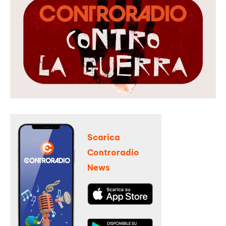
Scarica
Controradio
News