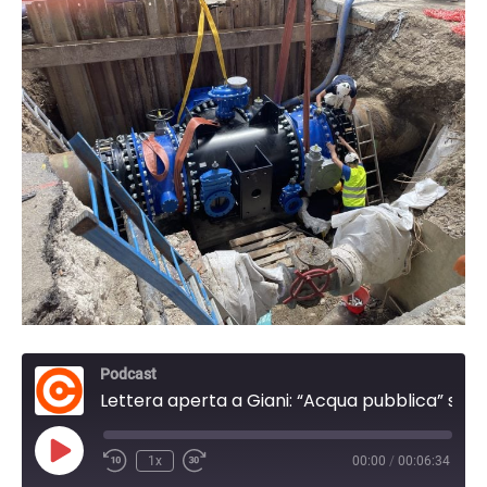
Podcast
Lettera aperta a Giani: “Acqua pubblica” sia davvero gestione senza profitti: serve chiarezza sulla scelta in house
Play
1x
00:00
/
00:06:34
Episode