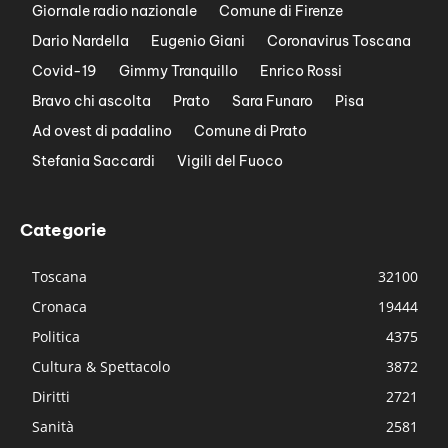
Giornale radio nazionale
Comune di Firenze
Dario Nardella
Eugenio Giani
Coronavirus Toscana
Covid-19
Gimmy Tranquillo
Enrico Rossi
Bravo chi ascolta
Prato
Sara Funaro
Pisa
Ad ovest di padalino
Comune di Prato
Stefania Saccardi
Vigili del Fuoco
Categorie
Toscana
32100
Cronaca
19444
Politica
4375
Cultura & Spettacolo
3872
Diritti
2721
Sanità
2581