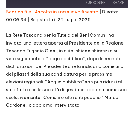
SUBSCRIBE
SHARE
Scarica file
|
Ascolta in una nuova finestra
|
Durata:
00:06:34
|
Registrato il 25 Luglio 2025
SHARE
RSS FEED
LINK
La Rete Toscana per la Tutela dei Beni Comuni ha
inviato una lettera aperta al Presidente della Regione
EMBED
Toscana Eugenio Giani, in cui si chiede chiarezza sul
vero significato di “acqua pubblica”, dopo le recenti
dichiarazioni del Presidente che la indicano come uno
dei pilastri della sua candidatura per le prossime
elezioni regionali. “Acqua pubblica” non può ridursi al
solo fatto che le società di gestione abbiano come soci
esclusivamente i Comuni o altri enti pubblici” Marco
Cardone. lo abbiamo intervistato