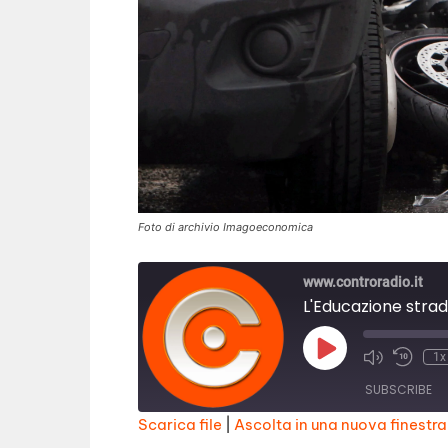
Foto di archivio Imagoeconomica
www.controradio.it
L'Educazione strad
Play
1x
Episode
SUBSCRIBE
Scarica file
|
Ascolta in una nuova finestra