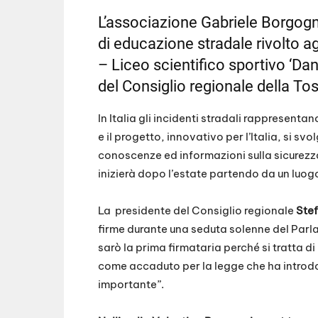
SHARE
RSS FEED
L’associazione Gabriele Borgogni
LINK
di educazione stradale rivolto agl
EMBED
– Liceo scientifico sportivo ‘Dant
del Consiglio regionale della To
In Italia gli incidenti stradali rappresentan
e il progetto, innovativo per l’Italia, si svo
conoscenze ed informazioni sulla sicurezza
inizierà dopo l’estate partendo da un luog
La presidente del Consiglio regionale
Ste
firme durante una seduta solenne del Parla
sarò la prima firmataria perché si tratta d
come accaduto per la legge che ha introdot
importante”.