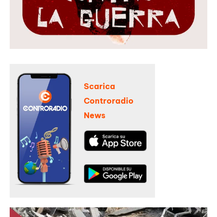
Scarica
Controradio
News