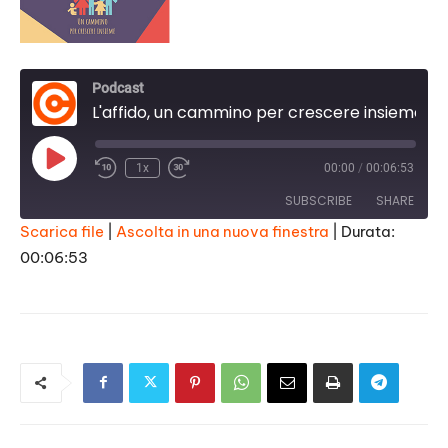
Podcast
L'affido, un cammino per crescere insieme. Marco Lazzara
Play
1x
00:00
/
00:06:53
Episode
SUBSCRIBE
SHARE
Scarica file
|
Ascolta in una nuova finestra
|
Durata:
00:06:53
SHARE
RSS FEED
LINK
EMBED