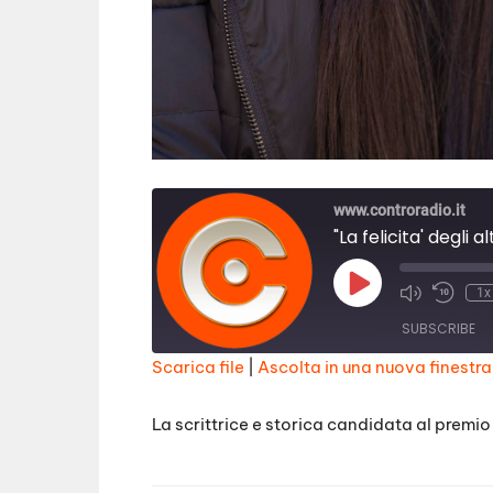
www.controradio.it
"La felicita' degli 
Play
1x
Episode
SUBSCRIBE
Scarica file
|
Ascolta in una nuova finestra
SHARE
RSS FEED
La scrittrice e storica candidata al premio S
LINK
EMBED