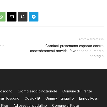
Articolo successivo
nta
Comitati presentano esposto contro
assembramenti movida: favoriscono aumento
contagio
Toscana
Giornale radio nazionale
Comune di Firenze
rus Toscana
Covid-19
Gimmy Tranquillo
Enrico Rossi
Pisa
Ad ovest di padalino
Comune di Prato