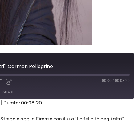
altri". Carmen Pellegrino
00:00
/
00:08:20
SHARE
|
Durata: 00:08:20
trega è oggi a Firenze con il suo “La felicità degli altri”.