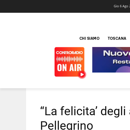
Gio 6 Ago 
CHI SIAMO
TOSCANA
“La felicita’ degl
Pellegrino