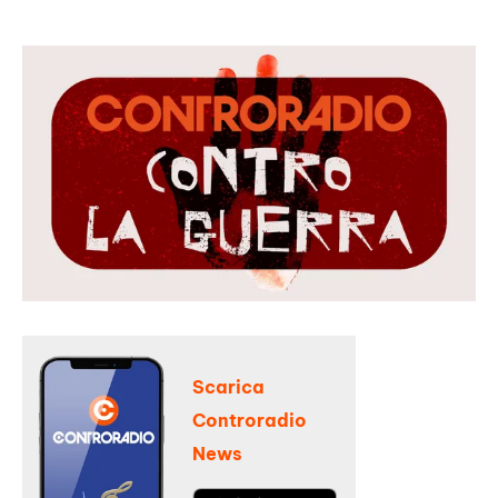
Scarica
Controradio
News