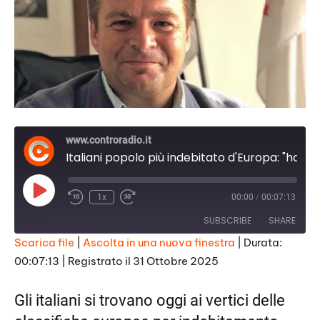
www.controradio.it
Italiani popolo più indebitato d'Europa: "hanno vinto i paninari"
Play
1x
00:00
/
00:07:13
Episode
SUBSCRIBE
SHARE
Scarica file
|
Ascolta in una nuova finestra
|
Durata:
00:07:13
|
Registrato il 31 Ottobre 2025
SHARE
RSS FEED
LINK
Gli italiani si trovano oggi ai vertici delle