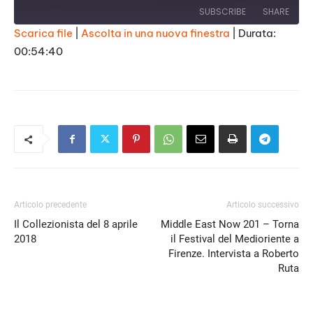
SUBSCRIBE
SHARE
Scarica file
|
Ascolta in una nuova finestra
|
Durata:
00:54:40
SHARE
RSS FEED
LINK
EMBED
Articolo precedente
Articolo successivo
Il Collezionista del 8 aprile
Middle East Now 201 – Torna
2018
il Festival del Medioriente a
Firenze. Intervista a Roberto
Ruta