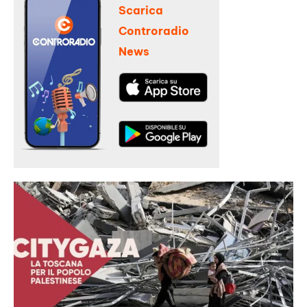
Scarica
Controradio
News