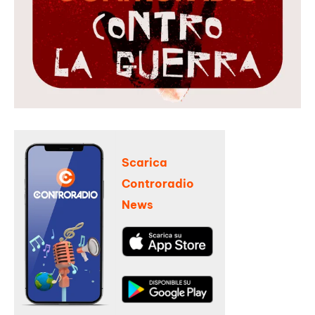
Scarica
Controradio
News