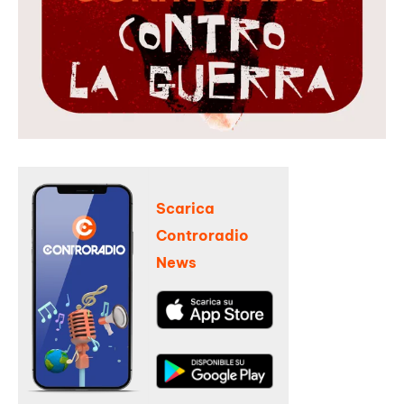
Scarica
Controradio
News