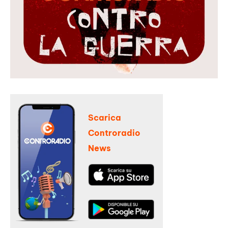
Scarica
Controradio
News