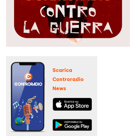
Scarica
Controradio
News