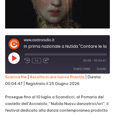
www.controradio.it
In prima nazionale a Nutida "Contare le lacrime"
Play
1x
00:00
/
00:04:47
Episode
SUBSCRIBE
SHARE
Scarica file
|
Ascolta in una nuova finestra
|
Durata:
00:04:47
|
Registrato il 25 Giugno 2026
SHARE
RSS FEED
LINK
Prosegue fino al 10 luglio a Scandicci, al Pomario del
castello dell’Acciaiolo, “Nutida Nuovə danzatrici/ori”, il
EMBED
festival dedicato alla danza contemporanea prodotto