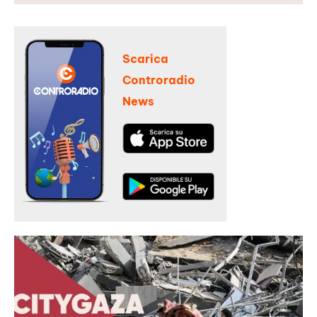
Scarica
Controradio
News