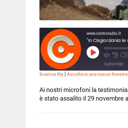
www.controradio.it
"In Cisgiordania le
Play
1x
Episode
SUBSCRIBE
Scarica file
|
Ascolta in una nuova finestra
SHARE
RSS FEED
Ai nostri microfoni la testimonia
LINK
è stato assalito il 29 novembre 
EMBED