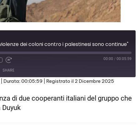
 violenze dei coloni contro i palestinesi sono continue"
00:00
/
00:05:59
SHARE
|
Durata: 00:05:59
|
Registrato il 2 Dicembre 2025
nza di due cooperanti italiani del gruppo che
a Duyuk