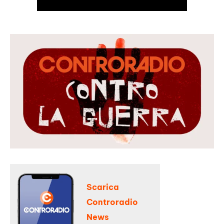
Scarica
Controradio
News