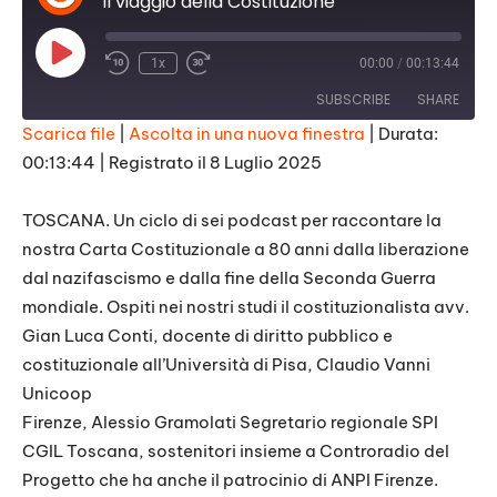
Il viaggio della Costituzione
Play
1x
00:00
/
00:13:44
Episode
SUBSCRIBE
SHARE
Scarica file
|
Ascolta in una nuova finestra
|
Durata:
00:13:44
|
Registrato il 8 Luglio 2025
SHARE
RSS FEED
LINK
TOSCANA. Un ciclo di sei podcast per raccontare la
nostra Carta Costituzionale a 80 anni dalla liberazione
EMBED
dal nazifascismo e dalla fine della Seconda Guerra
mondiale. Ospiti nei nostri studi il costituzionalista avv.
Gian Luca Conti, docente di diritto pubblico e
costituzionale all’Università di Pisa, Claudio Vanni
Unicoop
Firenze, Alessio Gramolati Segretario regionale SPI
CGIL Toscana, sostenitori insieme a Controradio del
Progetto che ha anche il patrocinio di ANPI Firenze.