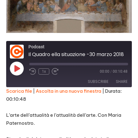
Podcast
Il Quadro ella situazione -30 marzo 2018
Play
1x
00:00
/
00:10:48
Episode
SUBSCRIBE
SHARE
Scarica file
|
Ascolta in una nuova finestra
|
Durata:
00:10:48
SHARE
RSS FEED
LINK
L’arte dell’attualità e l’attualità dell’arte. Con Maria
Paternostro.
EMBED