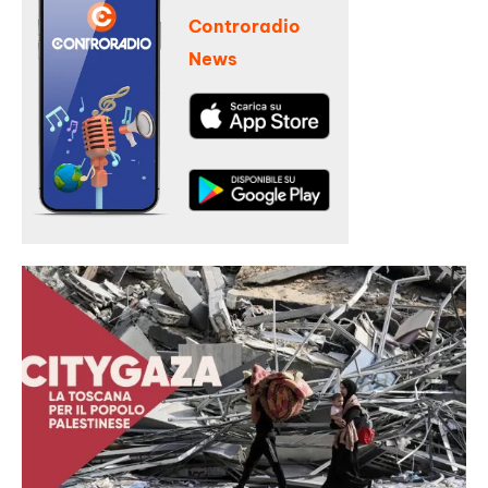
Controradio
News