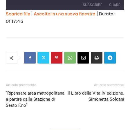
SUBSCRIBE
SHARE
Scarica file
|
Ascolta in una nuova finestra
|
Durata:
01:17:45
SHARE
RSS FEED
LINK
EMBED
Articolo precedente
Articolo successivo
“Ripensare area metropolitana
Il Libro della Vita IV edizione.
a partire dalla Stazione di
Simonetta Soldani
Sesto F.no”