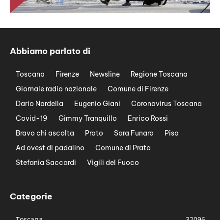
Abbiamo parlato di
Toscana
Firenze
Newsline
Regione Toscana
Giornale radio nazionale
Comune di Firenze
Dario Nardella
Eugenio Giani
Coronavirus Toscana
Covid-19
Gimmy Tranquillo
Enrico Rossi
Bravo chi ascolta
Prato
Sara Funaro
Pisa
Ad ovest di padalino
Comune di Prato
Stefania Saccardi
Vigili del Fuoco
Categorie
Toscana
32096