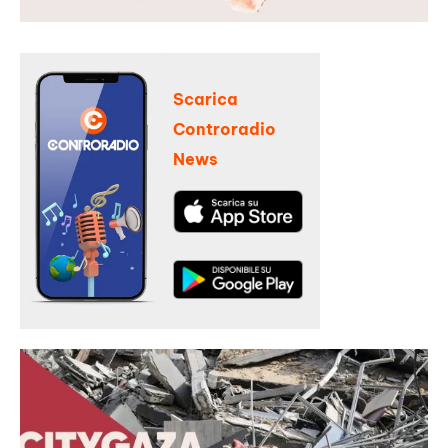
Scarica
Controradio
News