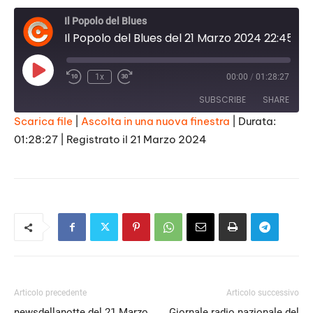
Il Popolo del Blues
Il Popolo del Blues del 21 Marzo 2024 22:45
Play
1x
00:00
/
01:28:27
Episode
SUBSCRIBE
SHARE
Scarica file
|
Ascolta in una nuova finestra
|
Durata:
01:28:27
|
Registrato il 21 Marzo 2024
SHARE
RSS FEED
LINK
EMBED
Articolo precedente
Articolo successivo
newsdellanotte del 21 Marzo
Giornale radio nazionale del