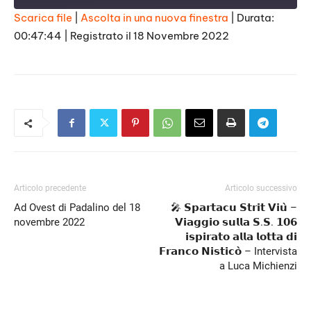
Scarica file
|
Ascolta in una nuova finestra
|
Durata:
00:47:44
|
Registrato il 18 Novembre 2022
SHARE
RSS FEED
LINK
EMBED
Articolo precedente
Articolo successivo
Ad Ovest di Padalino del 18
🎤 𝗦𝗽𝗮𝗿𝘁𝗮𝗰𝘂 𝗦𝘁𝗿𝗶𝘁 𝗩𝗶𝘂̀ –
novembre 2022
𝗩𝗶𝗮𝗴𝗴𝗶𝗼 𝘀𝘂𝗹𝗹𝗮 𝗦.𝗦. 𝟭𝟬𝟲
𝗶𝘀𝗽𝗶𝗿𝗮𝘁𝗼 𝗮𝗹𝗹𝗮 𝗹𝗼𝘁𝘁𝗮 𝗱𝗶
𝗙𝗿𝗮𝗻𝗰𝗼 𝗡𝗶𝘀𝘁𝗶𝗰𝗼̀ – Intervista
a Luca Michienzi