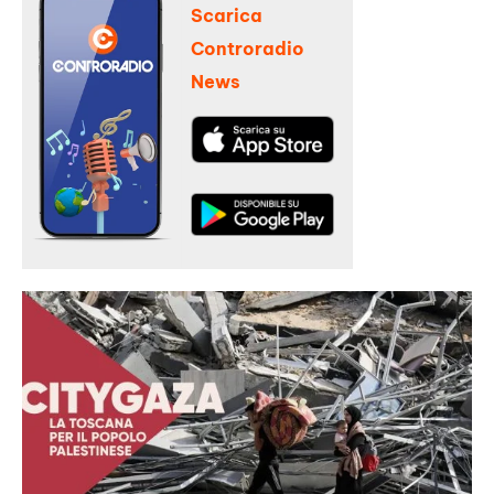
Scarica
Controradio
News