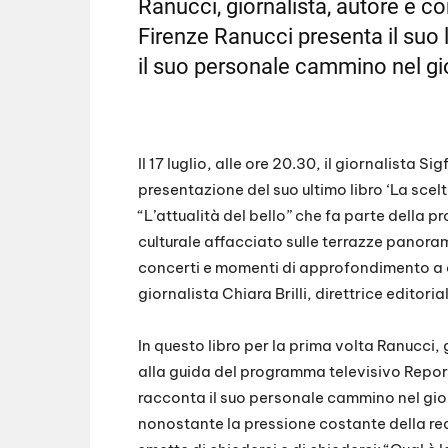
EMBED
Ranucci, giornalista, autore e c
Firenze Ranucci presenta il suo 
il suo personale cammino nel gio
Il 17 luglio, alle ore 20.30, il giornalista S
presentazione del suo ultimo libro ‘La sce
“L’attualità del bello” che fa parte della 
culturale affacciato sulle terrazze panora
concerti e momenti di approfondimento a 
giornalista Chiara Brilli, direttrice editori
In questo libro per la prima volta Ranucci,
alla guida del programma televisivo Report
racconta il suo personale cammino nel gio
nonostante la pressione costante della real