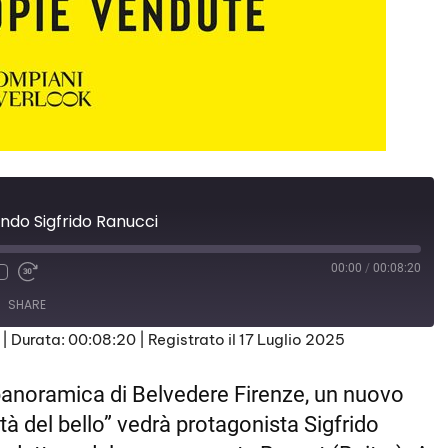
ondo Sigfrido Ranucci
00:00
/
00:08:20
SHARE
|
Durata: 00:08:20
|
Registrato il 17 Luglio 2025
 panoramica di Belvedere Firenze, un nuovo
ità del bello” vedrà protagonista Sigfrido