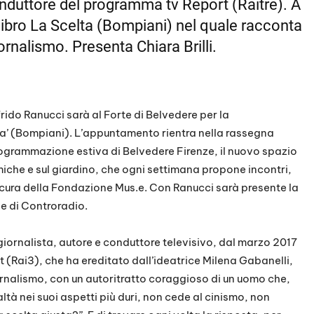
onduttore del programma tv Report (Raitre). A
libro La Scelta (Bompiani) nel quale racconta
rnalismo. Presenta Chiara Brilli.
igfrido Ranucci sarà al Forte di Belvedere per la
lta’ (Bompiani). L’appuntamento rientra nella rassegna
programmazione estiva di Belvedere Firenze, il nuovo spazio
miche e sul giardino, che ogni settimana propone incontri,
cura della Fondazione Mus.e. Con Ranucci sarà presente la
ale di Controradio.
 giornalista, autore e conduttore televisivo, dal marzo 2017
 (Rai3), che ha ereditato dall’ideatrice Milena Gabanelli,
rnalismo, con un autoritratto coraggioso di un uomo che,
tà nei suoi aspetti più duri, non cede al cinismo, non