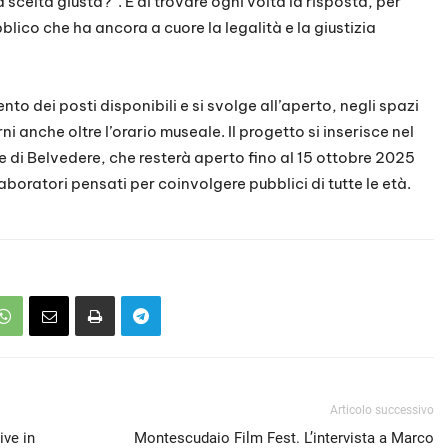
a scelta giusta?”. E di trovare ogni volta la risposta, per
blico che ha ancora a cuore la legalità e la giustizia
nto dei posti disponibili e si svolge all’aperto, negli spazi
rni anche oltre l’orario museale. Il progetto si inserisce nel
e di Belvedere, che resterà aperto fino al 15 ottobre 2025
laboratori pensati per coinvolgere pubblici di tutte le età.
Articolo successivo
ive in
Montescudaio Film Fest. L’intervista a Marco