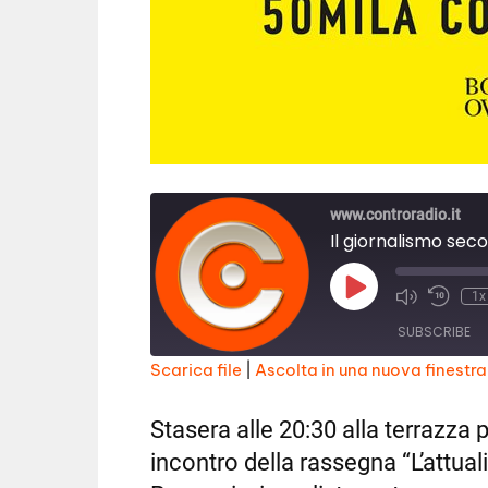
www.controradio.it
Il giornalismo sec
Play
1x
Episode
SUBSCRIBE
Scarica file
|
Ascolta in una nuova finestra
SHARE
RSS FEED
Stasera alle 20:30 alla terrazza
LINK
incontro della rassegna “L’attual