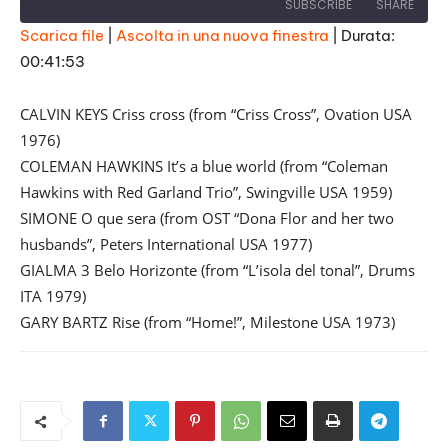
SUBSCRIBE
SHARE
Scarica file
|
Ascolta in una nuova finestra
|
Durata:
00:41:53
SHARE
RSS FEED
LINK
CALVIN KEYS Criss cross (from “Criss Cross”, Ovation USA
1976)
EMBED
COLEMAN HAWKINS It’s a blue world (from “Coleman
Hawkins with Red Garland Trio”, Swingville USA 1959)
SIMONE O que sera (from OST “Dona Flor and her two
husbands”, Peters International USA 1977)
GIALMA 3 Belo Horizonte (from “L’isola del tonal”, Drums
ITA 1979)
GARY BARTZ Rise (from “Home!”, Milestone USA 1973)