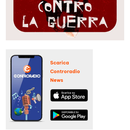
Scarica
Controradio
News